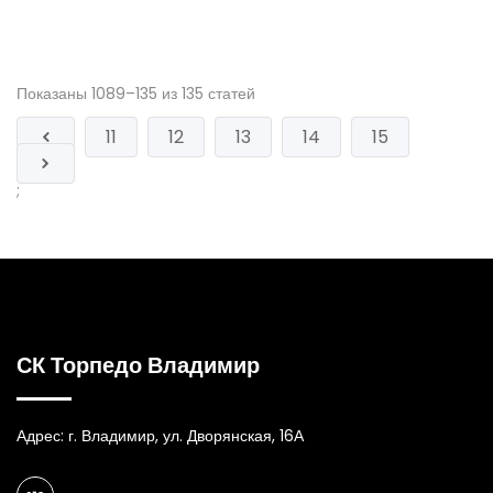
Показаны 1089–135 из 135 статей
11
12
13
14
15
;
СК Торпедо Владимир
Адрес: г. Владимир, ул. Дворянская, 16А